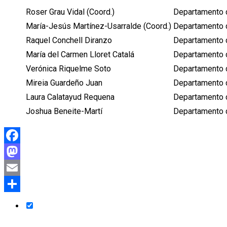
Roser Grau Vidal (Coord.)
Departamento d
María-Jesús Martínez-Usarralde (Coord.)
Departamento d
Raquel Conchell Diranzo
Departamento d
María del Carmen Lloret Catalá
Departamento d
Verónica Riquelme Soto
Departamento d
Mireia Guardeño Juan
Departamento d
Laura Calatayud Requena
Departamento d
Joshua Beneite-Martí
Departamento d
Facebook
Mastodon
Email
Comparteix