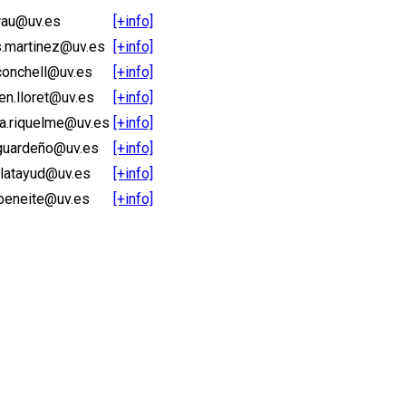
grau@uv.es
[+info]
s.martinez@uv.es
[+info]
conchell@uv.es
[+info]
n.lloret@uv.es
[+info]
ca.riquelme@uv.es
[+info]
.guardeño@uv.es
[+info]
alatayud@uv.es
[+info]
.beneite@uv.es
[+info]