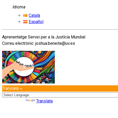
Idioma
Català
Español
Aprenentatge Servei per a la Justícia Mundial
Correu electrònic: joshua.beneite@uv.es
Translate »
Powered by
Translate